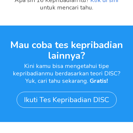
Apa sih 16 Kepribadian itu?
Klik di sini
untuk mencari tahu.
Mau coba tes kepribadian
lainnya?
Kini kamu bisa mengetahui tipe
kepribadianmu berdasarkan teori DISC?
Yuk, cari tahu sekarang.
Gratis!
Ikuti Tes Kepribadian DISC