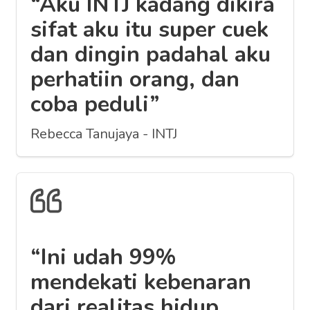
“Aku INTJ kadang dikira
sifat aku itu super cuek
dan dingin padahal aku
perhatiin orang, dan
coba peduli”
Rebecca Tanujaya - INTJ
“Ini udah 99%
mendekati kebenaran
dari realitas hidup